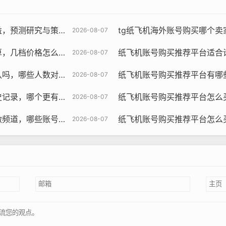
，预测研究与策略？
tg纸飞机海外账号购买哪个卖家
2026-08-07
与为什么差异这么大指南
纸飞机账号购买推荐平台适合谁，什么
2026-08-07
数对应策略与方法清单
纸飞机账号购买推荐平台有哪些替代方案
2026-08-07
飞机账号购买, 在线购买tg账号, 电报聊天账号购买,wdd16888.c
有优势与对比评测指南
纸飞机账号购买推荐平台怎么买适合推广
2026-08-07
是至关重要的，您可以通过查看平台的评价、客户反馈以及行业
号更匹配与如何运营教程
纸飞机账号购买推荐平台怎么买合规账号，
2026-08-07
安全可靠的支付方式，并确保账号交易的安全，平台还应该提供
供清晰的交易流程和透明度，这意味着平台应该清楚地说明账号