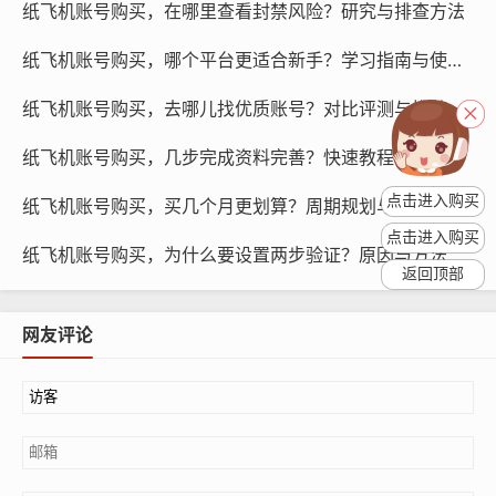
纸飞机账号购买，在哪里查看封禁风险？研究与排查方法
多久需要更新设备？
纸飞机账号购买，哪个平台更适合新手？学习指南与使用策略
为了确保账号安全,定期更新设备是必不可少的，建议每隔
一段时间更新设备，具体时间可根据设备厂商的建议进
纸飞机账号购买，去哪儿找优质账号？对比评测与推荐方法
行，在更新设备时，应注意以下几点：
纸飞机账号购买，几步完成资料完善？快速教程与引导
更新操作系统：及时更新操作系统，修复可能存在的安全
点击进入购买
纸飞机账号购买，买几个月更划算？周期规划与预测
漏洞。
点击进入购买
纸飞机账号购买，为什么要设置两步验证？原因与方法
返回顶部
网友评论