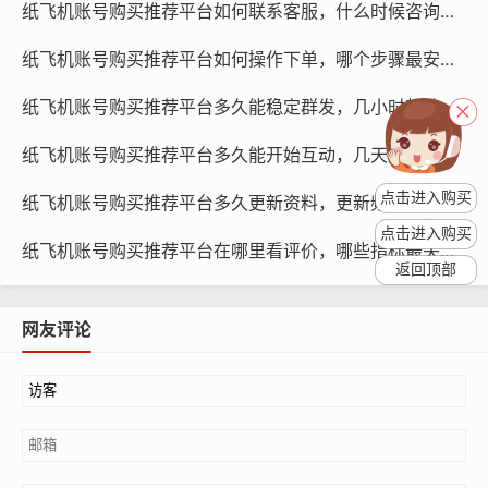
纸飞机账号购买推荐平台如何联系客服，什么时候咨询最有效与怎么提问方法
多久需要更新设备？
纸飞机账号购买推荐平台如何操作下单，哪个步骤最安全使用引导与方法清单
为了确保账号安全,定期更新设备是必不可少的，建议每隔
一段时间更新设备，具体时间可根据设备厂商的建议进
纸飞机账号购买推荐平台多久能稳定群发，几小时起效与使用提示方法
行，在更新设备时，应注意以下几点：
纸飞机账号购买推荐平台多久能开始互动，几天建立信任与使用提示教程
更新操作系统：及时更新操作系统，修复可能存在的安全
点击进入购买
纸飞机账号购买推荐平台多久更新资料，更新频率多少与为何影响互动学习
漏洞。
点击进入购买
纸飞机账号购买推荐平台在哪里看评价，哪些指标最关键与对比推荐策略指南
返回顶部
网友评论