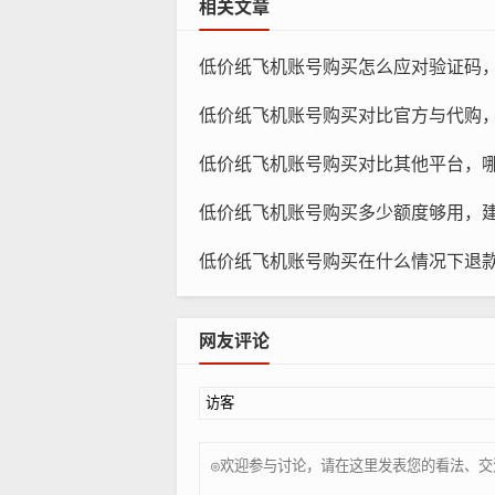
相关文章
低价纸飞机账号购买怎么应对验证码
低价纸飞机账号购买对比官方与代购
低价纸飞机账号购买对比其他平台，
低价纸飞机账号购买多少额度够用，
纸
低价纸飞机账号购买在什么情况下退
市场营销人员：对于从事市场营销、广
投放效果。
网友评论
TikTok创作者：对于热衷于创作短
粉丝数量和影响力。
海外留学生：对于留学海外的学生来说