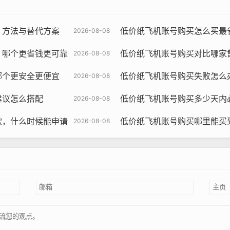
，方法与替代方案
低价纸飞机账号购买怎么买最省时
2026-08-08
，哪个更省钱更可靠
低价纸飞机账号购买对比哪家
2026-08-08
哪个更安全更便宜
低价纸飞机账号购买失败怎么
2026-08-08
建议怎么搭配
低价纸飞机账号购买多少天内
2026-08-08
飞机账号购买, 在线购买tg账号, 电报聊天账号购买,wdd16888.c
款，什么时候能申请
低价纸飞机账号购买哪里能买到
2026-08-08
告投放等工作的用户来说，购买TikTok纸飞机海外账号可以
视频、分享生活经历的创作者来说，购买TikTok纸飞机海外账
，购买TikTok纸飞机海外账号可以让他们更好地了解当地文化