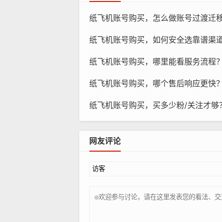
纸飞机账号购买，怎么做账号过渡迁
纸飞机账号购买，如何安全选靠谱渠道？
纸飞机账号购买，哪里能看服务流程
纸
纸飞机账号购买，哪个售后响应更快
VIP账号：VIP账号提供比普通账
纸飞机账号购买，买多少粉/关注才够
需要更高的性能和更多的功能,VIP账
超级VIP账号：超级VIP账号是最
网友评论
属客服支持等，如果您需要最高级别的
选择最适合您的账号类型
在购买纸飞机账号时，您需要考虑您的