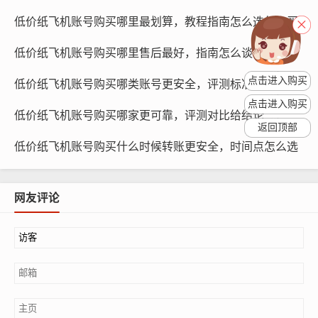
账号费用较高,适合企业级客服团队。
低价纸飞机账号购买哪里最划算，教程指南怎么选怎么买
账号功能丰富,支持多客服协作、客户分组、智能回复等功
能。
低价纸飞机账号购买哪里售后最好，指南怎么谈售后
账号可随时升级为专业版账号,满足企业更高层次的需求。
点击进入购买
低价纸飞机账号购买哪类账号更安全，评测标准是什么
专业版账号
点击进入购买
低价纸飞机账号购买哪家更可靠，评测对比给结论
返回顶部
专业版账号适合大型企业或拥有大量客服团队的企业使用,
低价纸飞机账号购买什么时候转账更安全，时间点怎么选
具有以下特点：
网友评论