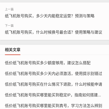
纸飞机账号购买，多少天内能稳定运营？预测与策略
纸飞机账号购买，什么时候换号最合适？使用策略与建议
纸飞机账号购买, 在线购买tg账号, 电报聊天账号购买,wdd
相关文章
16888.com
低价纸飞机账号购买多少额度够用，建议怎么搭配
账号费用低廉,适合预算有限的个人客服人员。
低价纸飞机账号购买多少天内必须激活，使用提示别错过
账号功能相对简单,适合处理日常的客户咨询和沟通。
账号可随时升级为团队账号,满足企业不断发展的需求。
低价纸飞机账号购买在什么情况下退款，什么时候能申请
团队账号
低价纸飞机账号购买哪里能买到稳定IP，指南如何搭建环境
团队账号适合企业级客服团队使用,具有以下特点：
低价纸飞机账号购买哪里能买到真号，学习方法怎么辨别