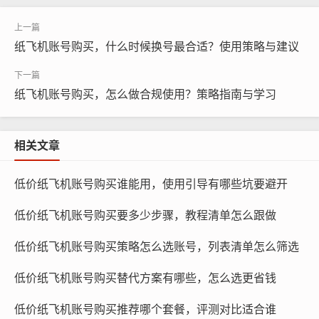
纸飞机账号购买，什么时候换号最合适？使用策略与建议
纸飞机账号购买，怎么做合规使用？策略指南与学习
纸飞机账号购买, 在线购买tg账号, 电报聊天账号购买,wdd
相关文章
16888.com
低价纸飞机账号购买谁能用，使用引导有哪些坑要避开
文化背景：选择与您所在地区相符的地区可以更好地了解
低价纸飞机账号购买要多少步骤，教程清单怎么跟做
和融入当地的文化背景，这对于提高您的社交体验和建立
有意义的人际关系非常重要。
低价纸飞机账号购买策略怎么选账号，列表清单怎么筛选
时差影响：选择与您所在地区相近的地区可以减少时差对
低价纸飞机账号购买替代方案有哪些，怎么选更省钱
交流的影响，使您能够更有效地与当地用户进行沟通。
低价纸飞机账号购买推荐哪个套餐，评测对比适合谁