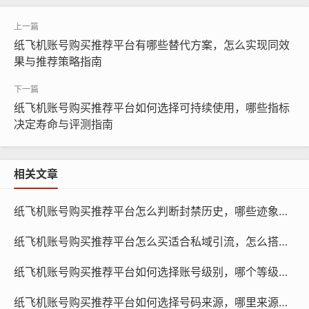
纸飞机账号购买推荐平台有哪些替代方案，怎么实现同效
果与推荐策略指南
纸飞机账号购买推荐平台如何选择可持续使用，哪些指标
纸飞机账号购买, 在线购买tg账号, 电报聊天账号购买,wdd
决定寿命与评测指南
16888.com
企业和品牌：对于企业和品牌来说，购买账号可以快速提
相关文章
高品牌曝光度，吸引潜在客户,提高销售额。
纸飞机账号购买推荐平台怎么判断封禁历史，哪些迹象要查与如何验证方法
喜欢社交媒体互动的用户：对于喜欢社交媒体互动的用户
来说，购买账号可以让他们在短时间内参与到各种社交媒
纸飞机账号购买推荐平台怎么买适合私域引流，怎么搭配内容与策略指南学习
体活动中,增加互动体验。
纸飞机账号购买推荐平台如何选择账号级别，哪个等级更适合任务与指南学习
学习和研究的用户：对于学习和研究的用户来说，购买账
纸飞机账号购买推荐平台如何选择号码来源，哪里来源更可靠与对比评测
号可以让他们更好地了解社交媒体的发展趋势和用户行为,