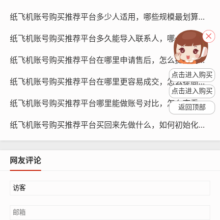
为研究和学习提供数据支持。
纸飞机账号购买推荐平台多少人适用，哪些规模最划算与策略方法指南
使用指南
纸飞机账号购买推荐平台多久能导入联系人，哪一步影响速度与如何处理教程
纸飞机账号购买推荐平台在哪里申请售后，怎么提交问题与多久有结果指南
点击进入购买
纸飞机账号购买推荐平台在哪里更容易成交，怎么提高成功率与多久下单到账
点击进入购买
纸飞机账号购买推荐平台哪里能做账号对比，怎么查看差异与为什么要对比策略
返回顶部
纸飞机账号购买推荐平台买回来先做什么，如何初始化与什么时候操作更好指南
网友评论
纸飞机账号购买, 在线购买tg账号, 电报聊天账号购买,wdd
16888.com