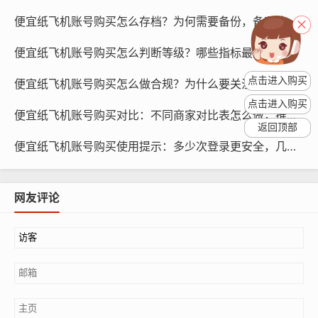
便宜纸飞机账号购买怎么存档？为何需要备份，备哪些内容
购买渠道选择
便宜纸飞机账号购买怎么判断等级？哪些指标最关键，多久见效
纸飞机账号购买渠道主要包括第三方平台、纸飞机官方商
城和纸飞机账号供应商，在购买账号时，企业需要根据自
点击进入购买
便宜纸飞机账号购买怎么做合规？为什么要关注规则，如何学习
己的需求和预算，选择合适的购买渠道，第三方平台和官
点击进入购买
便宜纸飞机账号购买对比：不同商家对比表怎么做，推荐哪些字段
方商城的账号质量相对较高，但价格较高；纸飞机账号供
返回顶部
应商的账号质量较低,但价格相对较低。
便宜纸飞机账号购买使用提示：多少次登录更安全，几天更合适
购买数量规划
网友评论
在购买账号数量时，企业需要根据自己的需求分析结果，
合理规划购买数量，购买账号数量应略高于需求数量，以
应对突发情况，企业还可以根据账号质量进行分级购买，
将优质账号和普通账号分开购买,以实现性价比最大化。