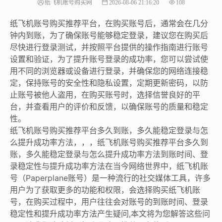
纸飞机账号购买网
2026-08-06 21:16:20
108
纸飞机账号购买推荐平台，在购买账号后，通常会在几分
钟内到账，为了确保账号能够稳定登录，建议您在购买后
尽快进行登录测试，并按照平台提供的操作指南进行账号
设置和验证，为了提升账号登录的成功率，您可以尝试使
用不同的浏览器或设备进行登录，并确保您的网络连接稳
定，保持账号的安全性和隐私设置，定期更新密码，以防
止账号被他人盗用，在购买账号时，选择信誉良好的平
台，并查看用户的评价和反馈，以确保账号的质量和稳定
性。
纸飞机账号购买推荐平台多久到账，多久能稳定登录与怎
么提升成功率方法，，，纸飞机账号购买推荐平台多久到
账，多久能稳定登录与怎么提升成功率方法到账时间、登
录稳定性与提升成功率方法在当今网络世界中，纸飞机账
号（Paperplane账号）是一种流行的社交媒体工具，许多
用户为了获取更多的功能和权限，会选择购买纸飞机账
号，在购买过程中，用户往往会对账号的到账时间、登录
稳定性和提升成功率方法产生疑问,本文将为您解答这些问