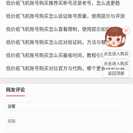
低价纸飞机账号购买推荐买新号还是老号，怎么选更稳
使用官方客户端：官方客户端通常具有更好的兼容性和稳
定性,可以减少账号登录过程中出现的问题。
低价纸飞机账号购买怎么验证账号质量，使用提示与评测
低价纸飞机账号购买怎么查看限制，使用提示如何确认风控
更新软件版本：定期更新软件版本可以确保账号安全,避免
因软件漏洞导致账号登录问题。
低价纸飞机账号购买怎么应对验证码，方法与替代方案
设置双重验证：双重验证是一种提高账号安全性的方法,可
点击进入购买
低价纸飞机账号购买怎么买最省时间，教程引导如何快速完成
以有效防止账号被盗用。
点击进入购买
低价纸飞机账号购买对比官方与代购，哪个更省钱更可靠
返回顶部
网友评论