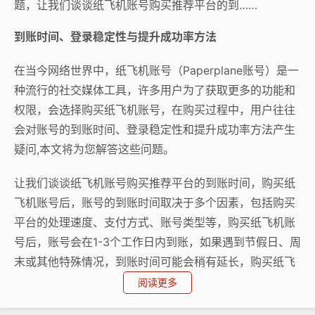
题，让我们谈谈纸飞机账号购买推荐平台的到……
到账时间、登录稳定性与提升成功率方法
在当今网络世界中，纸飞机账号（Paperplane账号）是一
种流行的社交媒体工具，许多用户为了获取更多的功能和
权限，会选择购买纸飞机账号，在购买过程中，用户往往
会对账号的到账时间、登录稳定性和提升成功率方法产生
疑问,本文将为您解答这些问题。
让我们谈谈纸飞机账号购买推荐平台的到账时间，购买纸
飞机账号后，账号的到账时间取决于多个因素，包括购买
平台的处理速度、支付方式、账号类型等，购买纸飞机账
号后，账号会在1-3个工作日内到账，如果遇到节假日、周
末或其他特殊情况，到账时间可能会稍有延长，购买纸飞
机账号时，请耐心等待,以确保账号能够及时到账。
阅读更多
我们来谈谈纸飞机账号的登录稳定性，登录稳定性是用户