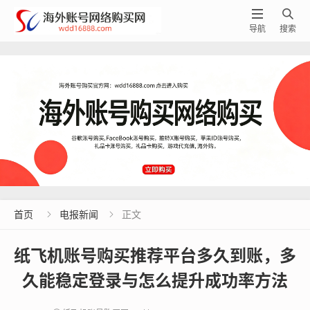


导航
搜索
首页
电报新闻
正文


纸飞机账号购买推荐平台多久到账，多
久能稳定登录与怎么提升成功率方法