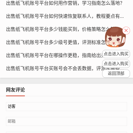
出售纸飞机账号平台如何用作营销，学习指南怎么落地？
支付方式：在购买账号时，可以选择多种支付方式，如支
出售纸飞机账号平台如何快速恢复联系人，教程要点有哪些？
付宝、微信、银行卡等，选择适合自己的支付方式,确保交
易安全。
出售纸飞机账号平台多少钱能买到，价格策略怎么算？
使用便宜纸飞机账号
出售纸飞机账号平台多少级号更值，评测标准怎么定？
注册账号：在购买账号后，根据提示完成账号注册，注册
点击进入购买
出售纸飞机账号平台在哪操作更稳，指南给出关键路径？
时，需要提供邮箱、手机号等基本信息。
点击进入购买
出售纸飞机账号平台买账号会不会丢数据，评测从哪些维度？
返回顶部
登录账号：注册成功后，使用注册邮箱或手机号登录账
号，登录时,需要输入账号密码。
网友评论