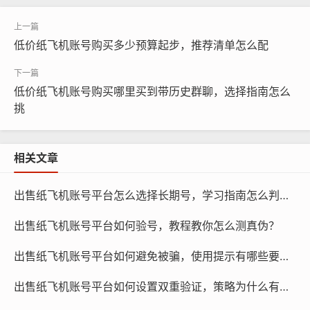
人账号适用于个人用户，企业账号适用于企业用户,根据自
身需求选择合适的账号类型。
低价纸飞机账号购买多少预算起步，推荐清单怎么配
选择合适的套餐：购买账号时，要根据账号类型和需求选
择合适的套餐，套餐包括账号数量、使用期限、功能权限
低价纸飞机账号购买哪里买到带历史群聊，选择指南怎么
等，选择适合自己的套餐,以获得更好的使用体验。
挑
相关文章
出售纸飞机账号平台怎么选择长期号，学习指南怎么判断？
出售纸飞机账号平台如何验号，教程教你怎么测真伪？
出售纸飞机账号平台如何避免被骗，使用提示有哪些要点？
纸飞机账号购买, 在线购买tg账号, 电报聊天账号购买,wdd
出售纸飞机账号平台如何设置双重验证，策略为什么有效？
16888.com