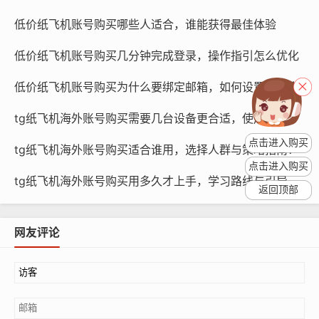
低价纸飞机账号购买哪些人适合，谁能获得最佳体验
低价纸飞机账号购买几分钟完成登录，操作指引怎么优化
纸飞机账号购买, 在线购买tg账号, 电报聊天账号购买,wdd
低价纸飞机账号购买为什么要绑定邮箱，如何设置更安全
16888.com
tg纸飞机海外账号购买需要几台设备更合适，使用方法对比？
如果账号是由不正规渠道购买的，那么账号在购买后可能
点击进入购买
tg纸飞机海外账号购买适合谁用，选择人群与策略指南？
会出现更长时间的故障，这类账号通常存在安全隐患，可
点击进入购买
能存在账号被盗用、账号被封禁等问题，在这种情况下,用
tg纸飞机海外账号购买用多久才上手，学习路线与引导教程？
返回顶部
户需要花费更多的时间来解决账号故障。
故障多久会结束
网友评论