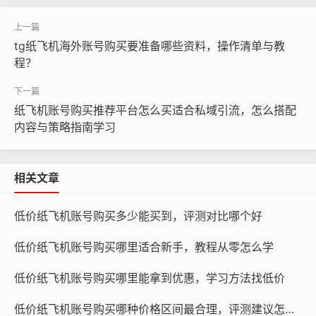
16888.com
低价纸飞机账号购买后多久恢复正常
tg纸飞机海外账号购买要准备哪些资料，操作清单与教
程？
低价纸飞机账号购买后多久恢复正常，这主要取决于账号
的购买渠道和账号的自身情况，如果账号是由可靠的卖家
纸飞机账号购买推荐平台怎么买适合私域引流，怎么搭配
提供的，那么账号在购买后通常会在短时间内恢复正常，
内容与策略指南学习
这是因为卖家通常会保证账号的质量,并在账号出现问题时
及时进行修复。
相关文章
低价纸飞机账号购买多少能买到，评测对比哪个好
低价纸飞机账号购买哪里适合新手，教程从零怎么学
低价纸飞机账号购买哪里能拿到优惠，学习方法找低价
低价纸飞机账号购买哪种价格区间最合理，评测建议怎么定价