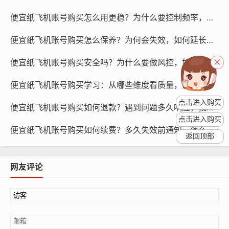
便宜纸飞机账号购买怎么用更稳？为什么要控制频率，方法有哪些
便宜纸飞机账号购买怎么保养？为何会失效，如何延长有效期
便宜纸飞机账号购买安全吗？为什么要做风控，如何防封禁
便宜纸飞机账号购买学习：从哪些维度看质量，怎么上手
纸飞机账号购买, 在线购买tg账号, 电报聊天账号购买,wdd
点击进入购买
便宜纸飞机账号购买如何退款？遇到问题多久响应，找谁处理
16888.com
点击进入购买
便宜纸飞机账号购买如何续费？多久失效前通知，怎么操作
返回顶部
关于如何设置发消息节奏，我们需要了解社交媒体的运营
规律，社交媒体用户在一天中的活跃时间主要集中在上午
网友评论
和下午，晚上则相对较少，我们可以在上午和下午设置发
送消息的时间，而晚上则可以适当减少发送频率，为了提
高消息的互动性，我们还可以在消息中添加一些互动元
素，如“点赞”、“评论”等,以吸引用户的关注。