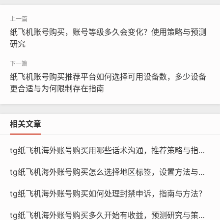
纸飞机账号购买，账号等级多久会变化？使用策略与预测
研究
纸飞机账号购买推荐平台如何选择可用设备数，多少设备
更合适与为何限制存在指南
纸飞机账号购买, 在线购买tg账号, 电报聊天账号购买,wdd
相关文章
16888.com
我们需要考虑购买纸飞机账号的平台,目前市面上有许多纸
tg纸飞机海外账号购买用哪些话术沟通，推荐策略与指南？
飞机账号购买平台，如阿里巴巴、京东等，在选择购买平
tg纸飞机海外账号购买怎么选择地区标签，设置方法与教程？
台时，我们需要考虑以下几个方面：
tg纸飞机海外账号购买如何处理封禁申诉，指南与方法？
平台信誉：选择信誉良好的平台可以确保购买到的纸飞机
账号真实可靠，避免出现账号被盗、信息泄露等问题。
tg纸飞机海外账号购买多久开始有收益，预测研究与策略？