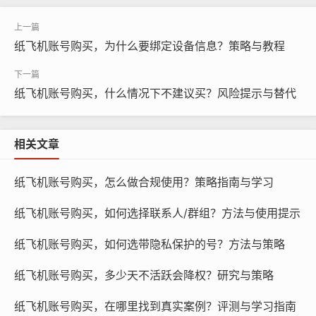
纸飞机账号购买，为什么要绑定设备信息？策略与教程
纸飞机账号购买，什么情况下不建议买？风险提示与替代
相关文章
纸飞机账号购买, 在线购买tg账号, 电报聊天账号购买,wdd
纸飞机账号购买，怎么做合规使用？策略指南与学习
16888.com
纸飞机账号购买，如何选择联系人/群组？方法与使用提示
选择信誉良好的卖家：在购买纸飞机账号之前，请务必选
纸飞机账号购买，如何选带隐私保护的号？方法与策略
择信誉良好的卖家，可以通过查看卖家的评价、交易记录
和信誉等级来判断卖家的可信度。
纸飞机账号购买，多少天不活跃会降权？研究与策略
确认卖家承诺：在购买前，与卖家确认交付保证的具体内
纸飞机账号购买，在哪里找到真实案例？评测与学习指南