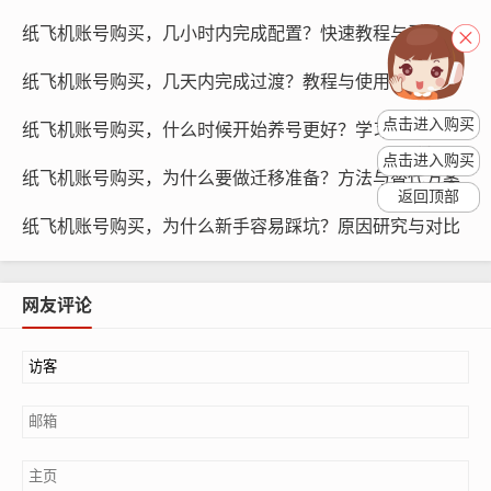
容，包括交付时间、账号的可用性、安全性等,确保卖家能
纸飞机账号购买，几小时内完成配置？快速教程与引导
够按照承诺交付账号。
纸飞机账号购买，几天内完成过渡？教程与使用引导
仔细阅读协议：在购买过程中，仔细阅读卖家提供的协
议，了解双方的权利和义务,确保自己在购买过程中受到保
点击进入购买
纸飞机账号购买，什么时候开始养号更好？学习路线与预测
护。
点击进入购买
纸飞机账号购买，为什么要做迁移准备？方法与替代方案
返回顶部
纸飞机账号购买，为什么新手容易踩坑？原因研究与对比
网友评论