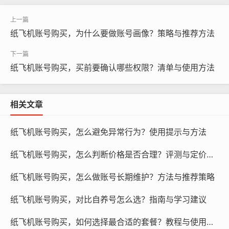
纸飞机账号购买，为什么要做账号画像？策略与推荐方法
纸飞机账号购买，买前要确认哪些权限？清单与使用方法
相关文章
纸飞机账号购买, 在线购买tg账号, 电报聊天账号购买,wdd
纸飞机账号购买，怎么避免异常行为？使用提示与方法
16888.com
纸飞机账号购买，怎么判断价格是否合理？评测与定价预测
防止虚假交易：纸飞机账号购买过程中，可能会出现虚假
交易的情况，如果不采取风控措施，虚假交易可能会给平
纸飞机账号购买，怎么做账号长期维护？方法与推荐策略
台和用户带来损失。
纸飞机账号购买，对比自养号怎么选？指南与学习建议
防止欺诈行为：纸飞机账号购买过程中，可能会出现欺诈
纸飞机账号购买，如何选择最合适的套餐？教程与使用提示
行为，如果不采取风控措施，欺诈行为可能会给平台和用