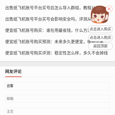
出售纸飞机账号平台买号后怎么导入群组，教程从几步开始？
如果账号和密码都正确，但仍然无法登录，可以尝试使用
其他设备登录，有些用户可能在购买账号时使用了特定的
出售纸飞机账号平台买号会影响安全吗，评测从哪些维度？
设备，导致账号只能在该设备上登录，尝试使用其他设备
点击进入购买
便宜纸飞机账号购买：谁在用最省钱，什么方法更安全
登录,可能会解决问题。
点击进入购买
便宜纸飞机账号购买预测：未来多久更便宜，哪些因素影响价格
检查网络连接
返回顶部
便宜纸飞机账号购买评测：稳定性怎么样，多久不会掉线
网络连接问题也是导致纸飞机账号无法登录的原因之一，
请确保您的网络连接稳定，并尝试重启路由器或更换网络
网友评论
环境，如果网络连接正常，但仍然无法登录,可以尝试以下
方法。
尝试清除缓存和Cookies