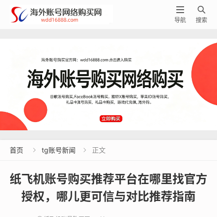


导航
搜索
首页
tg账号新闻
正文


纸飞机账号购买推荐平台在哪里找官方
授权，哪儿更可信与对比推荐指南