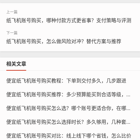
台。
官方授权平台
纸飞机账号购买，哪种付款方式更省事？支付策略与评测
纸飞机官方商城：这是纸飞机官方推出的账号购买平台，
具有最高级别的可信度，用户可以直接在官方商城购买账
纸飞机账号购买，怎么做风险对冲？替代方案与推荐
号，享受官方售后服务，官方商城还会定期推出优惠活
动，让用户以更优惠的价格购买账号。
相关文章
便宜纸飞机账号购买教程：下单到交付多久，几步跟进
便宜纸飞机账号购买推荐：多少预算能买到合适等级，怎么判断
便宜纸飞机账号购买怎么选？哪个账号更适合你，在哪下单
便宜纸飞机账号购买怎么选择时长？多久够用，几种套餐怎么比
便宜纸飞机账号购买对比：线上线下哪个省钱，怎么比价