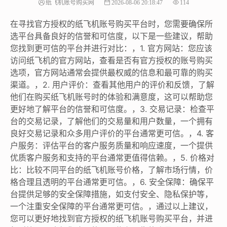
纸飞机账号购买网
2026-08-06 20:18:47
114
在寻找官方授权的纸飞机账号购买平台时，您需要确保所
选平台具备良好的信誉和可信度，以下是一些建议，帮助
您找到更可信的平台并进行对比：，1. 官方网站：您应该
访问纸飞机的官方网站，查看是否有官方授权的账号购买
选项，官方网站通常会提供最权威的信息和最可靠的购买
渠道。，2. 用户评价：查看其他用户的评价和反馈，了解
他们在购买纸飞机账号时的体验和满意度，这可以帮助您
更好地了解平台的信誉和可信度。，3. 交易记录：检查平
台的交易记录，了解他们的交易量和用户数量，一个拥有
良好交易记录和众多用户评价的平台通常更可信。，4. 客
户服务：评估平台的客户服务质量和响应速度，一个提供
优质客户服务和支持的平台通常更值得信赖。，5. 价格对
比：比较不同平台的纸飞机账号价格，了解市场行情，价
格合理且透明的平台通常更可信。，6. 安全保障：确保平
台提供足够的安全保障措施，如支付安全、隐私保护等，
一个注重安全保障的平台通常更可信。，通过以上建议，
您可以更好地找到官方授权的纸飞机账号购买平台，并进