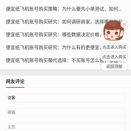
购买单账号是最简单直接的购买方式，适合那些只需要一
便宜纸飞机账号购买策略：为什么要先小单测试，如何执行
个纸飞机账号的用户，购买单账号的价格相对较低，通常
便宜纸飞机账号购买研究：如何调研商家，选择哪些指标
在几十元到几百元不等，如果您只需要一个账号,购买单账
号是最划算的选择。
便宜纸飞机账号购买研究：哪些数据决定价格，怎么做分析
购买多账号套餐
便宜纸飞机账号购买研究：为什么有的更便宜，原因有哪些
点击进入购买
点击进入购买
便宜纸飞机账号购买替代选择：不买账号怎么做，哪些替代方案
返回顶部
网友评论