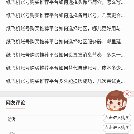
纸飞机账号购买推荐平台如何选择头像与简介，怎么写更自然与策略方法指南
纸飞机账号购买推荐平台如何选择备用账号，几套更合适与怎么配置引导
纸飞机账号购买推荐平台如何选择地区，哪儿更好用与对比不同地区策略评测
纸飞机账号购买推荐平台如何选择地区服务器，哪里延迟低与怎么测评测教程
纸飞机账号购买推荐平台如何设置发消息节奏，多久一条合适与策略学习
纸飞机账号购买推荐平台如何替代自建账号，成本多少与多久见效策略对比
纸飞机账号购买推荐平台多久能换绑成功，几次尝试更稳与为何失败原因
网友评论
点击进入购买
点击进入购买