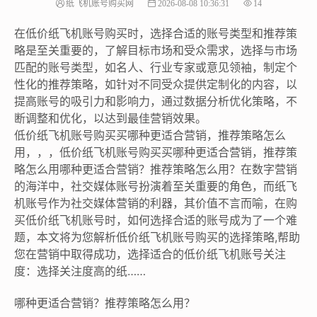
纸飞机账号购买网
2026-08-08 10:36:31
14
在低价纸飞机账号购买时，选择合适的账号类型和推荐策
略是至关重要的，了解目标市场和受众需求，选择与市场
匹配的账号类型，如名人、行业专家或意见领袖，制定个
性化的推荐策略，如针对不同受众提供定制化的内容，以
提高账号的吸引力和影响力，通过数据分析优化策略，不
断调整和优化，以达到最佳营销效果。
低价纸飞机账号购买买哪种更适合营销，推荐策略怎么
用，，，低价纸飞机账号购买买哪种更适合营销，推荐策
略怎么用哪种更适合营销？推荐策略怎么用？在数字营销
的海洋中，社交媒体账号扮演着至关重要的角色，而纸飞
机账号作为社交媒体营销的利器，其价值不言而喻，在购
买低价纸飞机账号时，如何选择合适的账号成为了一个难
题，本文将为您解析低价纸飞机账号购买的选择策略,帮助
您在营销中取得成功，选择适合的低价纸飞机账号关注
度：选择关注度高的纸……
哪种更适合营销？推荐策略怎么用？