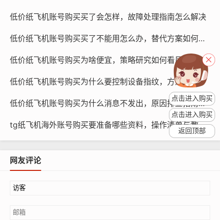
达给目标受众。
低价纸飞机账号购买买了会怎样，故障处理指南怎么解决
低价纸飞机账号购买买了不能用怎么办，替代方案如何处理
低价纸飞机账号购买为啥便宜，策略研究如何看风险
低价纸飞机账号购买为什么要控制设备指纹，方法怎么降低风险
点击进入购买
低价纸飞机账号购买为什么消息不发出，原因排查指南怎么做
点击进入购买
tg纸飞机海外账号购买要准备哪些资料，操作清单与教程？
返回顶部
纸飞机账号购买, 在线购买tg账号, 电报聊天账号购买,wdd
16888.com
网友评论
账号价格：低价纸飞机账号并不意味着质量低，在选择账
号时，要关注账号的性价比,确保购买到的账号能够满足您
的营销需求。