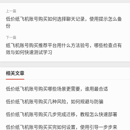
低价纸飞机账号购买如何选择聊天记录，使用提示怎么备
份
纸飞机账号购买, 在线购买tg账号, 电报聊天账号购买,wdd
16888.com
纸飞机账号购买推荐平台用什么方法验号，哪些检查点有
关注度：选择关注度高的纸飞机账号，可以更好地吸引目
效与如何快速测试学习
标受众的关注，关注度高意味着账号的活跃度、互动性和
影响力都较高，有助于提高营销效果。 质量：优质的内容
相关文章
是吸引粉丝的关键，选择内容质量高的纸飞机账号,可以确
保您的营销信息能够得到目标受众的认可和传播。
低价纸飞机账号购买哪些场景更需要，谁用最合适
行业相关性：选择与您的行业或产品相关的纸飞机账号，
低价纸飞机账号购买几种风险，如何规避与防骗
可以增加账号与目标受众的匹配度,提高营销效果。
低价纸飞机账号购买几步完成迁移，教程怎么快速部署
账号活跃度：账号活跃度越高，越能吸引粉丝的注意力，
低价纸飞机账号购买买完如何设置，使用引导一步步来
选择活跃的纸飞机账号,可以确保您的营销信息能够及时传