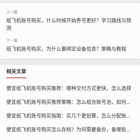
购买纸飞机账号时,应注意以下几点：
纸飞机账号购买，什么时候开始养号更好？学习路线与预
（1）确认账号信息真实可靠，包括用户名、密码、联系方
测
式等。
纸飞机账号购买，为什么要绑定设备信息？策略与教程
（2）了解账号的注册时间、粉丝数量、互动情况等,确保
账号符合自己的需求。
相关文章
便宜纸飞机账号购买推荐：哪种交付方式更快，怎么选择
便宜纸飞机账号购买推荐策略：怎么组合账号池，如何更省
便宜纸飞机账号购买指南：买几个更划算，怎么分配账号任务
便宜纸飞机账号购买怎么存档？为何需要备份，备哪些内容