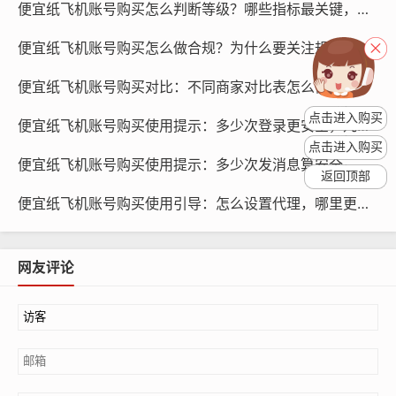
便宜纸飞机账号购买怎么判断等级？哪些指标最关键，多久见效
便宜纸飞机账号购买怎么做合规？为什么要关注规则，如何学习
便宜纸飞机账号购买对比：不同商家对比表怎么做，推荐哪些字段
纸飞机账号购买, 在线购买tg账号, 电报聊天账号购买,wdd
点击进入购买
16888.com
便宜纸飞机账号购买使用提示：多少次登录更安全，几天更合适
点击进入购买
便宜纸飞机账号购买使用提示：多少次发消息算安全，怎么控制频率
（3）关注账号的授权情况,确保账号拥有合法的授权。
返回顶部
便宜纸飞机账号购买使用引导：怎么设置代理，哪里更省资源
买号授权管理
1 授权管理的重要性
网友评论
买号授权管理是确保账号安全稳定的关键,授权管理包括但
不限于以下几个方面：
（1）账号所有权的确认：确保账号的所有权归购买者所
有,避免账号被他人盗用。