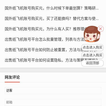
个人信息泄露风险：购买他人账号可能导致个人信息泄
国外纸飞机账号购买元，什么时候下单最划算？策略研究与预测！
露，给用户带来隐私风险。
国外纸飞机账号购买元，买了还能换吗？替代方案与使用引导！
账号被封禁风险：购买他人账号可能导致账号被封禁，给
用户失去账号使用权。
国外纸飞机账号购买元，为什么有人买？推荐理由与学习方法！
账号等级变化
出售纸飞机账号平台怎么批量管理，列表与方法怎么用？
点击进入购买
纸飞机账号等级是用户在纸飞机平台上的地位和权限的体
出售纸飞机账号平台如何防止被重置，方法与原因为何？
现,账号等级越高，用户在平台上的权限和功能就越丰富，
点击进入购买
出售纸飞机账号平台如何设置隐私，方法与策略有哪些？
账号等级的变化通常与用户在纸飞机平台上的活跃度、互
返回顶部
动程度和贡献度有关，账号等级的变化可能受到以下因素
的影响：
网友评论