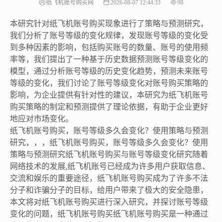
纸飞机账号购买网
2026-08-07 12:44:33
98
本研究针对纸飞机账号购买现象进行了策略与预测研究，
我们分析了账号等级的变化规律，发现账号等级的变化受
到多种因素的影响，包括购买账号的数量、账号的使用频
率等，我们提出了一种基于历史数据预测账号等级变化的
模型，通过分析账号等级的历史变化趋势，预测未来账号
等级的变化，我们讨论了账号等级变化对账号购买策略的
影响，为企业提供有针对性的建议，本研究为纸飞机账号
购买策略的制定和预测提供了理论依据，有助于企业更好
地应对市场变化。
纸飞机账号购买，账号等级多久会变化？使用策略与预测
研究，，，纸飞机账号购买，账号等级多久会变化？使用
策略与预测研究纸飞机账号购买与账号等级变化研究随着
网络技术的发展,纸飞机账号已经成为许多用户获取信息、
交流和娱乐的重要途径，纸飞机账号购买成为了许多不法
分子和诈骗分子的目标，给用户带来了极大的安全隐患，
本文将对纸飞机账号购买进行深入研究，并探讨账号等级
变化的问题，纸飞机账号购买纸飞机账号购买是一种通过