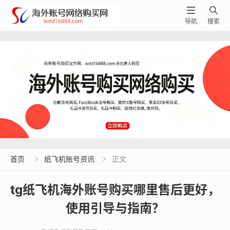


导航
搜索
首页
纸飞机账号资讯
正文


tg纸飞机海外账号购买哪里售后更好，
使用引导与指南？