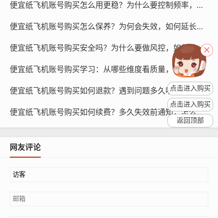
择第三方平台时，请务必查看其信誉和用户评价。
便宜纸飞机账号购买怎么用更稳？为什么要控制频率，方法有哪些
个人卖家：您还可以选择个人卖家购买海外tg纸飞机账
便宜纸飞机账号购买怎么保养？为何会失效，如何延长有效期
号，在选择个人卖家时，请务必查看其信誉和账号质量，
便宜纸飞机账号购买安全吗？为什么要做风控，如何防封禁
您还可以与卖家进行沟通，了解账号的使用情况和售后服
务。
便宜纸飞机账号购买学习：从哪些维度看质量，怎么上手
点击进入购买
便宜纸飞机账号购买如何退款？遇到问题多久响应，找谁处理
点击进入购买
便宜纸飞机账号购买如何续费？多久失效前通知，怎么操作
返回顶部
网友评论