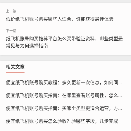
低价纸飞机账号购买哪些人适合，谁能获得最佳体验
纸飞机账号购买推荐平台怎么买带验证资料，哪些类型最
常见与为何选择指南
纸飞机账号购买, 在线购买tg账号, 电报聊天账号购买,wdd
16888.com
相关文章
官方渠道：建议您选择官方渠道购买海外tg纸飞机账号，
官方渠道通常提供最优质的产品和服务，并且可以确保账
便宜纸飞机账号购买教程：多久更新一次信息，如何同步设备
号的安全性，官方渠道通常会提供详细的购买流程和售后
服务。
便宜纸飞机账号购买指南：在哪里查看账号属性，怎么识别真伪
信誉良好的第三方平台：除了官方渠道，您还可以选择信
便宜纸飞机账号购买指南：买哪个类型更适合运营，方法是什么
誉良好的第三方平台购买海外tg纸飞机账号，这些平台通
便宜纸飞机账号购买怎么验收？验哪些字段，几步完成
常会提供多种账号选择，并且提供一定的售后服务，在选