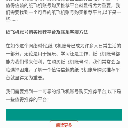
值得信赖的纸飞机账号购买推荐平台就显得尤为重要，我
们需要找到一个可靠的纸飞机账号购买推荐平台,以下是一
些……
纸飞机账号购买推荐平台及联系客服方法
在如今这个网络时代,纸飞机账号已成为许多人日常生活的
一部分，无论是用于娱乐、学习还是工作，纸飞机账号都
能为我们带来便利，在购买纸飞机账号时，我们常常会面
临选择困难，了解一个值得信赖的纸飞机账号购买推荐平
台就显得尤为重要。
我们需要找到一个可靠的纸飞机账号购买推荐平台,以下是
一些值得推荐的平台：
阅读更多