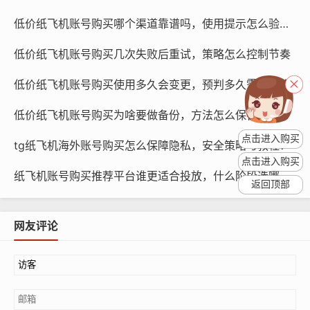
交流，那么购买一个基础账号就足够了,这类账号的价格在
低价纸飞机账号购买哪个渠道靠谱吗，使用提示怎么验证真伪
几十元到几百元之间。
低价纸飞机账号购买几次失败后重试，策略怎么控制节奏
高级账号：如果您需要更多的功能，如推广、数据分析
等，那么购买一个高级账号会更加合适,这类账号的价格在
低价纸飞机账号购买使用多久会变更，预判多久需要更换
几百元到几千元不等。
低价纸飞机账号购买为啥要做备份，方法怎么保存聊天数据
定制账号：如果您有特殊需求，如特定的粉丝群体、特定
点击进入购买
tg纸飞机海外账号购买怎么保障隐私，安全策略与教程？
的内容风格等，那么可以考虑购买一个定制账号,这类账号
点击进入购买
的价格可能会更高。
纸飞机账号购买推荐平台谁更适合投放，什么阶段选哪类账号与策略方法
返回顶部
网友评论