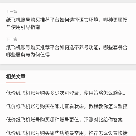
预算多少够用,取决于您的具体需求和使用频率。
纸飞机账号购买推荐平台如何选择语言环境，哪种更顺畅
与使用引导指南
纸飞机账号购买推荐平台如何选带养号功能，哪些套餐含
哪些服务与为何值得
相关文章
低价纸飞机账号购买多少次可登录，使用策略怎么避免封号
低价纸飞机账号购买在哪儿查看状态，教程教你怎么监控
纸飞机账号购买, 在线购买tg账号, 电报聊天账号购买,wdd
16888.com
低价纸飞机账号购买哪种账号更值，评测对比给你答案
基础账号：如果您只是想在纸飞机上分享生活点滴、互动
低价纸飞机账号购买哪些功能最常用，推荐怎么设置快捷