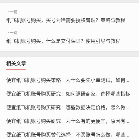
纸飞机账号购买，买号为啥需要授权管理？策略与教程
纸飞机账号购买, 在线购买tg账号, 电报聊天账号购买,wdd
纸飞机账号购买，什么是交付保证？使用引导与教程
16888.com
绑定设备信息可以有效地限制账号的滥用行为，如果账号
相关文章
被用于发送垃圾信息、恶意攻击等不良行为，纸飞机可以
根据设备信息进行追踪和封禁，这样可以维护平台的正常
便宜纸飞机账号购买策略：为什么要先小单测试，如何执行
秩序,保护其他用户的权益。
便宜纸飞机账号购买研究：如何调研商家，选择哪些指标
提高账号活跃度
便宜纸飞机账号购买研究：哪些数据决定价格，怎么做分析
绑定设备信息有助于提高账号的活跃度，纸飞机可以根据
便宜纸飞机账号购买研究：为什么有的更便宜，原因有哪些
设备信息，为用户推荐感兴趣的内容和好友，增加用户的
使用频率和粘性，纸飞机还可以根据设备信息，为用户提
便宜纸飞机账号购买替代选择：不买账号怎么做，哪些替代方案