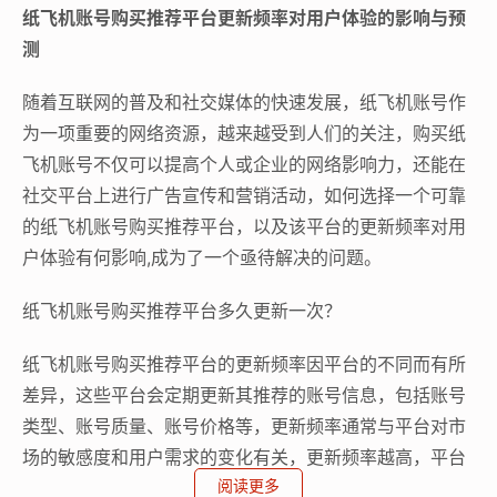
纸飞机账号购买推荐平台更新频率对用户体验的影响与预
测
随着互联网的普及和社交媒体的快速发展，纸飞机账号作
为一项重要的网络资源，越来越受到人们的关注，购买纸
飞机账号不仅可以提高个人或企业的网络影响力，还能在
社交平台上进行广告宣传和营销活动，如何选择一个可靠
的纸飞机账号购买推荐平台，以及该平台的更新频率对用
户体验有何影响,成为了一个亟待解决的问题。
纸飞机账号购买推荐平台多久更新一次？
纸飞机账号购买推荐平台的更新频率因平台的不同而有所
差异，这些平台会定期更新其推荐的账号信息，包括账号
类型、账号质量、账号价格等，更新频率通常与平台对市
场的敏感度和用户需求的变化有关，更新频率越高，平台
阅读更多
提供的账号信息越准确,用户的选择空间越大。