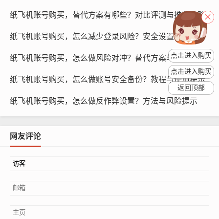
学习指南
纸飞机账号购买，替代方案有哪些？对比评测与推荐策略
购买纸飞机账号后，新手需要了解如何使用账号,以下是一
纸飞机账号购买，怎么减少登录风险？安全设置与指南
些建议的学习指南：
点击进入购买
纸飞机账号购买，怎么做风险对冲？替代方案与推荐
（1）了解纸飞机账号的基本功能：纸飞机账号具有多种功
点击进入购买
能，如发布帖子、关注他人、评论等,新手需要了解这些功
纸飞机账号购买，怎么做账号安全备份？教程与使用提示
返回顶部
能的使用方法。
纸飞机账号购买，怎么做反作弊设置？方法与风险提示
网友评论