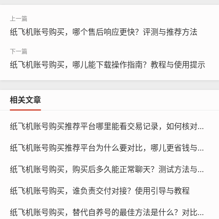
纸飞机账号购买，哪个售后响应更快？评测与推荐方法
纸飞机账号购买，哪儿能下载操作指南？教程与使用提示
相关文章
纸飞机账号购买, 在线购买tg账号, 电报聊天账号购买,wdd
纸飞机账号购买推荐平台哪里能看交易记录，如何核对与为什么要核验教程
16888.com
纸飞机账号购买推荐平台为什么要对比，哪儿更省钱与更快到账评测研究策略
（2）第三方交易平台：除了官方平台，还有一些第三方
纸飞机账号购买，购买后多久能正常聊天？测试方法与引导
交易平台可以购买纸飞机账号，这些平台通常提供了更多
的账号选择和优惠活动，在选择第三方平台时,需要注意平
纸飞机账号购买，谁负责交付对接？使用引导与教程
台的信誉和售后服务。
纸飞机账号购买，替代自养号的最佳方法是什么？对比评测与推荐指南