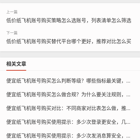
低价纸飞机账号购买策略怎么选账号，列表清单怎么筛选
低价纸飞机账号购买替代平台哪个更好，推荐对比怎么买
相关文章
纸飞机账号购买, 在线购买tg账号, 电报聊天账号购买,wdd
便宜纸飞机账号购买怎么判断等级？哪些指标最关键，多久见效
16888.com
便宜纸飞机账号购买怎么做合规？为什么要关注规则，如何学习
登录账号：你需要登录纸飞机账号，在浏览器中输入纸飞
机官网，点击“登录”按钮，输入账号和密码,即可登录。
便宜纸飞机账号购买对比：不同商家对比表怎么做，推荐哪些字段
便宜纸飞机账号购买使用提示：多少次登录更安全，几天更合适
查看账号信息：登录成功后，点击页面右上角的头像，进
入个人中心，在个人中心页面，你可以查看账号的基本信
便宜纸飞机账号购买使用提示：多少次发消息算安全，怎么控制频率
息，如账号名、账号等级、积分等。