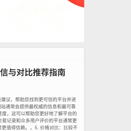
信与对比推荐指南
些建议，帮助您找到更可信的平台并进
网站通常会提供最权威的信息和最可靠
意度，这可以帮助您更好地了解平台的
交易记录和众多用户评价的平台通常更
更值得信赖。，5. 价格对比：比较不