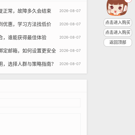
复正常，故障多久会结束
2026-08-07
点击进入购买
到优惠，学习方法找低价
2026-08-07
点击进入购买
合，谁能获得最佳体验
2026-08-07
返回顶部
绑定邮箱，如何设置更安全
2026-08-07
谁用，选择人群与策略指南？
2026-08-07
om
平台同样具有官方授权，用户可以在这