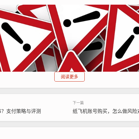
阅读更多
事？支付策略与评测
纸飞机账号购买，怎么做风险