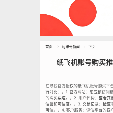
首页
tg账号新闻
正文


纸飞机账号购买推
在寻找官方授权的纸飞机账号购买平
行对比：，1. 官方网站：您应该访
的购买渠道。，2. 用户评价：查看
信誉和可信度。，3. 交易记录：检
可信。，4. 客户服务：评估平台的