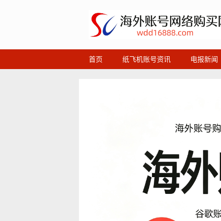
首页
纸飞机账号资讯
电报新闻