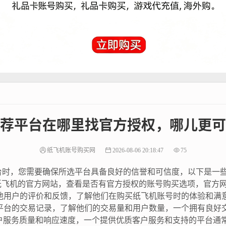
荐平台在哪里找官方授权，哪儿更可
纸飞机账号购买网
2026-08-06 20:18:47
75
台时，您需要确保所选平台具备良好的信誉和可信度，以下是一
问纸飞机的官方网站，查看是否有官方授权的账号购买选项，官方
其他用户的评价和反馈，了解他们在购买纸飞机账号时的体验和满
查平台的交易记录，了解他们的交易量和用户数量，一个拥有良好
客户服务质量和响应速度，一个提供优质客户服务和支持的平台通常