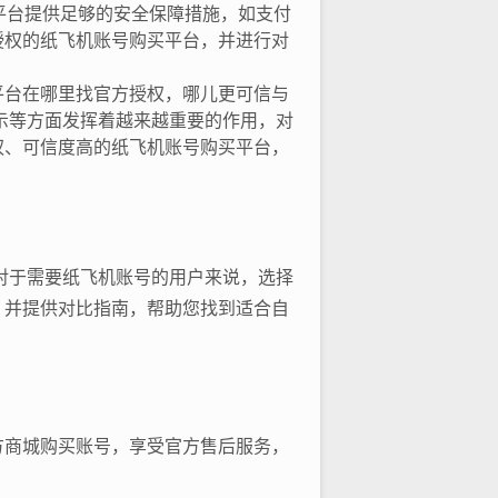
平台提供足够的安全保障措施，如支付
授权的纸飞机账号购买平台，并进行对
平台在哪里找官方授权，哪儿更可信与
示等方面发挥着越来越重要的作用，对
权、可信度高的纸飞机账号购买平台，
对于需要纸飞机账号的用户来说，选择
，并提供对比指南，帮助您找到适合自
方商城购买账号，享受官方售后服务，