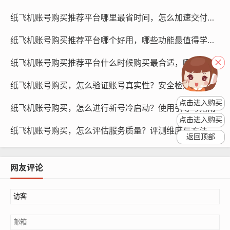
纸飞机账号购买推荐平台哪里最省时间，怎么加速交付与多久能开始用评测
纸飞机账号购买推荐平台哪个好用，哪些功能最值得学习与多久能用起来指南
纸飞机账号购买推荐平台什么时候购买最合适，哪些时间段更划算与预测研究
纸飞机账号购买, 在线购买tg账号, 电报聊天账号购买,wdd
纸飞机账号购买，怎么验证账号真实性？安全检测与使用引导
16888.com
点击进入购买
纸飞机账号购买，怎么进行新号冷启动？使用引导与指南
点击进入购买
检查账号信息：检查账号的登录信息是否正确，包括账
纸飞机账号购买，怎么评估服务质量？评测维度与方法
号、密码、验证码等。
返回顶部
检查网络连接：账号不可用可能是因为网络连接问题，请
网友评论
检查您的网络连接是否正常,并尝试重新连接。
检查账号状态：账号不可用可能是由于账号被封禁、被暂
停使用等原因，请尝试联系卖家或纸飞机官方客服,了解账
号的状态。