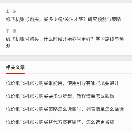
纸飞机账号购买，买多少粉/关注才够？研究预测与策略
纸飞机账号购买，什么时候开始养号更好？学习路线与预
测
相关文章
低价纸飞机账号购买谁能用，使用引导有哪些坑要避开
纸飞机账号购买, 在线购买tg账号, 电报聊天账号购买,wdd
16888.com
低价纸飞机账号购买要多少步骤，教程清单怎么跟做
低价纸飞机账号购买策略怎么选账号，列表清单怎么筛选
市场需求：市场需求是影响购买周期的一个重要因素，市
场需求旺盛时，账号价格会上涨，购买周期较短；市场需
低价纸飞机账号购买替代方案有哪些，怎么选更省钱
求低迷时，账号价格会下跌，购买周期较长。