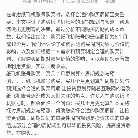
纸飞机账号购买网
2026-08-05 20:14:01
320
在考虑纸飞机账号购买时，选择合适的购买周期至关重
要，本文探讨了购买纸飞机账号的周期规划与预测，帮助
您做出更明智的决策，通过分析不同购买周期的成本效
益，我们得出结论：购买纸飞机账号的最佳周期为6个月
或12个月，我们还讨论了如何预测购买周期对账号价值的
影响，以及如何根据个人需求和预算制定合理的购买计
划，了解购买周期对账号价值的影响，可以帮助您更有效
地利用资源，实现长期收益。
纸飞机账号购买，买几个月更划算？周期规划与预
测，，，纸飞机账号购买，买几个月更划算？周期规划与
预测选择合适的购买周期,让投资更划算随着互联网的普及,
纸飞机账号逐渐成为人们关注的热点，许多人在购买纸飞
机账号时，都会面临一个问题：买几个月更划算？本文将
探讨周期规划与预测，帮助您选择合适的购买周期，让投
资更划算，周期规划的重要性周期规划是投资决策的重要
组成部分,合理的周期规划可以降低投资风险，提高投资收
益，在购买……