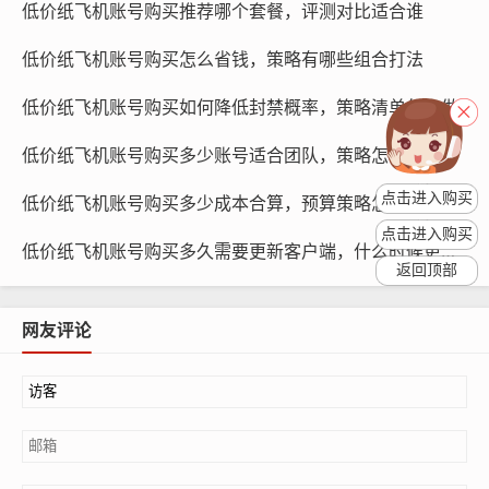
低价纸飞机账号购买推荐哪个套餐，评测对比适合谁
市场趋势：市场趋势是影响购买周期的另一个重要因素，
低价纸飞机账号购买怎么省钱，策略有哪些组合打法
市场趋势向上时，账号价格会上涨，购买周期较短；市场
趋势向下时，账号价格会下跌，购买周期较长。
低价纸飞机账号购买如何降低封禁概率，策略清单怎么做
个人需求：个人需求也是影响购买周期的重要因素，如果
低价纸飞机账号购买多少账号适合团队，策略怎么分配
您需要账号用于短期项目，可以选择购买短期账号；如果
点击进入购买
低价纸飞机账号购买多少成本合算，预算策略怎么估算
您需要账号用于长期项目，可以选择购买长期账号。
点击进入购买
低价纸飞机账号购买多久需要更新客户端，什么时候更新最稳
如何选择合适的购买周期
返回顶部
网友评论