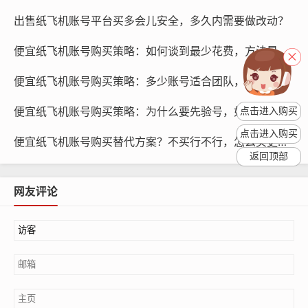
纸飞机平台对于账号的活跃度有一定的要求，包括发布内
容、互动、点赞等，如果账号在一定时间内不活跃，平台
出售纸飞机账号平台买多会儿安全，多久内需要做改动？
可能会对其进行降权处理，降权会导致账号在搜索结果中
便宜纸飞机账号购买策略：如何谈到最少花费，方法是什么
的排名下降，从而影响账号的曝光度和影响力，纸飞机账
号购买的用户需要关注账号的活跃度,确保账号不被降权。
便宜纸飞机账号购买策略：多少账号适合团队，怎么分工管理
如何维护纸飞机账号活跃度
便宜纸飞机账号购买策略：为什么要先验号，如何降低风险
点击进入购买
点击进入购买
便宜纸飞机账号购买替代方案？不买行不行，怎么买更便宜
定期发布高质量内容：用户需要定期发布有价值的、有趣
返回顶部
的内容,以吸引关注和互动。
网友评论
互动：用户需要积极参与其他用户的互动，如点赞、评
论、转发等,以提升账号的活跃度。