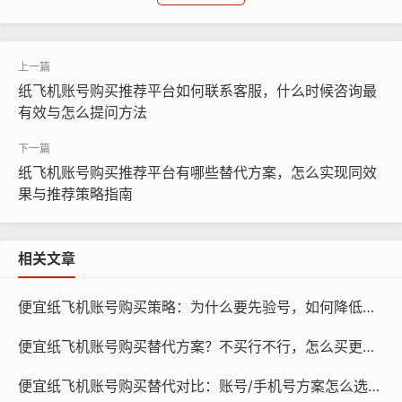
随着互联网的普及，纸飞机账号已成为许多人日常生活的
一部分，纸飞机账号的购买却存在着一些风险，如重复购
买、账号被盗用等，如何选择一个可靠的纸飞机账号购买
纸飞机账号购买推荐平台如何联系客服，什么时候咨询最
推荐平台，避免重复购买，以及如何识别有效的识别方法,
有效与怎么提问方法
显得尤为重要。
纸飞机账号购买推荐平台有哪些替代方案，怎么实现同效
果与推荐策略指南
相关文章
便宜纸飞机账号购买策略：为什么要先验号，如何降低风险
便宜纸飞机账号购买替代方案？不买行不行，怎么买更便宜
便宜纸飞机账号购买替代对比：账号/手机号方案怎么选，哪个更省