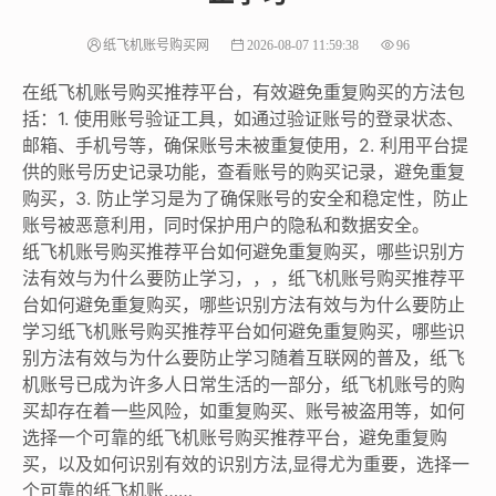
纸飞机账号购买网
2026-08-07 11:59:38
96
在纸飞机账号购买推荐平台，有效避免重复购买的方法包
括：1. 使用账号验证工具，如通过验证账号的登录状态、
邮箱、手机号等，确保账号未被重复使用，2. 利用平台提
供的账号历史记录功能，查看账号的购买记录，避免重复
购买，3. 防止学习是为了确保账号的安全和稳定性，防止
账号被恶意利用，同时保护用户的隐私和数据安全。
纸飞机账号购买推荐平台如何避免重复购买，哪些识别方
法有效与为什么要防止学习，，，纸飞机账号购买推荐平
台如何避免重复购买，哪些识别方法有效与为什么要防止
学习纸飞机账号购买推荐平台如何避免重复购买，哪些识
别方法有效与为什么要防止学习随着互联网的普及，纸飞
机账号已成为许多人日常生活的一部分，纸飞机账号的购
买却存在着一些风险，如重复购买、账号被盗用等，如何
选择一个可靠的纸飞机账号购买推荐平台，避免重复购
买，以及如何识别有效的识别方法,显得尤为重要，选择一
个可靠的纸飞机账……