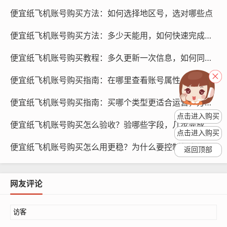
便宜纸飞机账号购买方法：如何选择地区号，选对哪些点
便宜纸飞机账号购买方法：多少天能用，如何快速完成设置
便宜纸飞机账号购买教程：多久更新一次信息，如何同步设备
便宜纸飞机账号购买指南：在哪里查看账号属性，怎么识别真伪
纸飞机账号购买, 在线购买tg账号, 电报聊天账号购买,wdd
便宜纸飞机账号购买指南：买哪个类型更适合运营，方法是什么
16888.com
点击进入购买
便宜纸飞机账号购买怎么验收？验哪些字段，几步完成
选择一个可靠的纸飞机账号购买推荐平台是避免重复购买
点击进入购买
的关键，在购买纸飞机账号时，消费者应该仔细研究平台
便宜纸飞机账号购买怎么用更稳？为什么要控制频率，方法有哪些
返回顶部
的历史记录、用户评价和信誉，消费者还可以通过咨询其
他用户、查看平台的安全措施和隐私政策等方式,来了解平
网友评论
台的可信度。