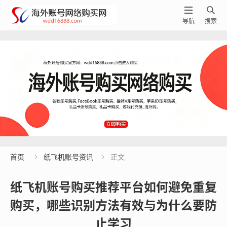


导航
搜索
首页
纸飞机账号资讯
正文


纸飞机账号购买推荐平台如何避免重复
购买，哪些识别方法有效与为什么要防
止学习