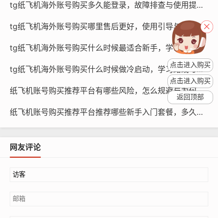
tg纸飞机海外账号购买多久能登录，故障排查与使用提示？
tg纸飞机海外账号购买哪里售后更好，使用引导与指南？
tg纸飞机海外账号购买什么时候最适合新手，学习方法与引导？
纸飞机账号购买, 在线购买tg账号, 电报聊天账号购买,wdd
16888.com
点击进入购买
tg纸飞机海外账号购买什么时候做冷启动，学习路线与策略？
点击进入购买
忽视售后服务：纸飞机账号购买过程中，部分卖家可能忽
纸飞机账号购买推荐平台有哪些风险，怎么规避与为何会失败教程学习
返回顶部
视售后服务，导致新手在账号使用过程中遇到问题时无法
纸飞机账号购买推荐平台推荐哪些新手入门套餐，多久见效与如何选择指南学习
及时解决。
原因研究与对比
网友评论
信息不对称：在纸飞机账号购买过程中，卖家往往掌握更
多的信息，如账号的真实性、安全性、使用情况等，而新
手由于缺乏信息，容易受到虚假信息或诈骗的侵害，新手
在购买账号时，应尽量选择信誉良好的卖家，并仔细核实
账号信息。