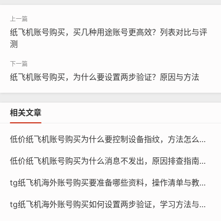
16888.com
信息不对称：纸飞机账号购买市场存在一定的信息不对
纸飞机账号购买，买几种用途账号更高效？列表对比与评
称，新手往往对账号的真实性、安全性、价格等因素了解
测
不足，容易受到虚假信息或诈骗的侵害。
缺乏专业知识和经验：新手在购买纸飞机账号时，缺乏专
纸飞机账号购买，为什么要设置两步验证？原因与方法
业知识和经验，对账号的使用、维护等方面了解不足，容
易导致账号在使用过程中出现问题。
相关文章
盲目跟风：纸飞机账号购买市场存在一定的跟风现象，新
低价纸飞机账号购买为什么要控制设备指纹，方法怎么降低风险
手在看到他人购买成功后，容易盲目跟风，导致购买到质
量不高的账号。
低价纸飞机账号购买为什么消息不发出，原因排查指南怎么做
tg纸飞机海外账号购买要准备哪些资料，操作清单与教程？
tg纸飞机海外账号购买如何设置两步验证，学习方法与引导？