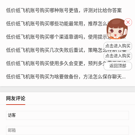
的方式购买商品，包括纸飞机账号，拼多多价格优惠，用
低价纸飞机账号购买哪种账号更值，评测对比给你答案
户群体庞大,但账号的真实性和安全性需要用户自行判断。
低价纸飞机账号购买哪些功能最常用，推荐怎么设置快捷
低价纸飞机账号购买哪个渠道靠谱吗，使用提示怎么验证真伪
点击进入购买
低价纸飞机账号购买几次失败后重试，策略怎么控制节奏
点击进入购买
低价纸飞机账号购买使用多久会变更，预判多久需要更换
返回顶部
低价纸飞机账号购买为啥要做备份，方法怎么保存聊天数据
网友评论
纸飞机账号购买, 在线购买tg账号, 电报聊天账号购买,wdd
16888.com