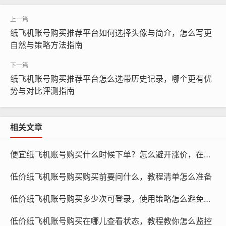
纸飞机账号购买推荐平台如何选择头像与简介，怎么写更
自然与策略方法指南
纸飞机账号购买, 在线购买tg账号, 电报聊天账号购买,wdd
16888.com
纸飞机账号购买推荐平台怎么选带历史记录，哪个更有优
势与对比评测指南
闲鱼：闲鱼是阿里巴巴旗下的二手交易平台，用户可以在
上面购买和出售各种二手物品，包括纸飞机账号，闲鱼的
相关文章
用户群体广泛，交易方便快捷,但需要用户自行判断账号的
真实性和安全性。
便宜纸飞机账号购买什么时候下单？怎么避开涨价，在哪里观察
淘宝：淘宝是中国最大的电子商务平台，用户可以在上面
低价纸飞机账号购买购买前要问什么，教程清单怎么准备
购买各种商品，包括纸飞机账号，淘宝的交易流程完善，
用户可以放心购买,但价格可能相对较高。
低价纸飞机账号购买多少次可登录，使用策略怎么避免封号
低价纸飞机账号购买在哪儿查看状态，教程教你怎么监控
拼多多：拼多多是一个社交电商平台，用户可以通过拼团