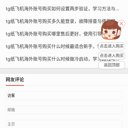
tg纸飞机海外账号购买如何设置两步验证，学习方法与引导？
tg纸飞机海外账号购买多久能登录，故障排查与使用提示？
tg纸飞机海外账号购买哪里售后更好，使用引导与指南？
纸飞机账号购买, 在线购买tg账号, 电报聊天账号购买,wdd
16888.com
tg纸飞机海外账号购买什么时候最适合新手，学习方法与引导？
点击进入购买
不得购买、使用虚假账号，包括但不限于虚假身份、虚假
点击进入购买
tg纸飞机海外账号购买什么时候做冷启动，学习路线与策略？
地理位置等；
返回顶部
不得购买、使用涉嫌违法、违规的账号，包括但不限于传
播虚假信息、发布违法广告等；
网友评论
不得购买、使用涉嫌侵犯他人合法权益的账号，包括但不
限于侵犯知识产权、侵犯个人隐私等；
不得购买、使用涉嫌恶意营销、刷单的账号，包括但不限
于恶意刷赞、刷粉等。
选择可靠的纸飞机账号购买渠道