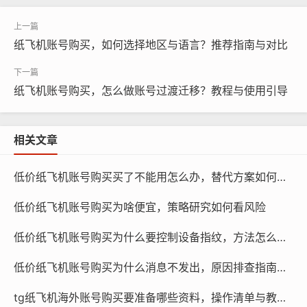
纸飞机账号购买, 在线购买tg账号, 电报聊天账号购买,wdd
纸飞机账号购买，如何选择地区与语言？推荐指南与对比
16888.com
了解纸飞机账号购买的法律规定
纸飞机账号购买，怎么做账号过渡迁移？教程与使用引导
在购买纸飞机账号之前,我们需要了解相关的法律法规，根
相关文章
据我国《中华人民共和国网络安全法》和《中华人民共和
国广告法》等相关规定，购买和使用纸飞机账号需要遵循
低价纸飞机账号购买买了不能用怎么办，替代方案如何处理
以下原则：
低价纸飞机账号购买为啥便宜，策略研究如何看风险
低价纸飞机账号购买为什么要控制设备指纹，方法怎么降低风险
低价纸飞机账号购买为什么消息不发出，原因排查指南怎么做
tg纸飞机海外账号购买要准备哪些资料，操作清单与教程？