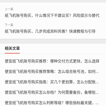
纸飞机账号购买，什么情况下不建议买？风险提示与替代
纸飞机账号购买, 在线购买tg账号, 电报聊天账号购买,wdd
纸飞机账号购买，几步完成资料完善？快速教程与引导
16888.com
购买策略：在购买个人账号时，建议选择具有较高活跃度
相关文章
和粉丝量的账号，这样可以确保账号的曝光度和影响力，
关注账号的互动性和参与度,选择那些能够与粉丝进行有效
便宜纸飞机账号购买推荐：哪种交付方式更快，怎么选择
互动的账号。
便宜纸飞机账号购买推荐策略：怎么组合账号池，如何更省
企业账号：适合大型企业和品牌推广
便宜纸飞机账号购买指南：买几个更划算，怎么分配账号任务
对于大型企业和品牌推广来说，购买一个企业账号可能是
便宜纸飞机账号购买怎么存档？为何需要备份，备哪些内容
更好的选择，企业账号可以让您更好地展示品牌形象,您还
可以利用账号进行更广泛的推广和营销活动。
便宜纸飞机账号购买怎么判断等级？哪些指标最关键，多久见效