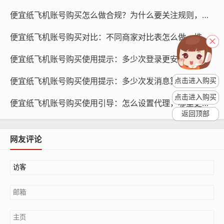
便宜纸飞机账号购买怎么做合规？为什么要关注规则，如何学习
便宜纸飞机账号购买对比：不同商家对比表怎么做，推荐哪些字段
便宜纸飞机账号购买使用提示：多少次登录更安全，几天更合适
便宜纸飞机账号购买使用提示：多少次发消息算安全，怎么控制频率
点击进入购买
点击进入购买
便宜纸飞机账号购买使用引导：怎么设置代理，哪里更省资源
返回顶部
纸飞机账号购买, 在线购买tg账号, 电报聊天账号购买,wdd
网友评论
16888.com
购买策略：在购买企业账号时，建议选择具有较高知名
度、影响力大的账号，这样可以确保账号的曝光度和影响
力，关注账号的互动性和参与度,选择那些能够与粉丝进行
有效互动的账号。