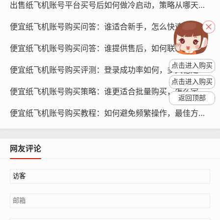
出售纸飞机账号平台买号后如何做冷启动，策略从哪天开始？
设置新密码：在密码重置页面，输入新密码，确认密码，
便宜纸飞机账号购买问答：谁适合新手，怎么快速入门
点击确定。
便宜纸飞机账号购买问答：谁提供售后，如何联系保障
登录账号：密码重置成功后，使用新密码登录账号。
点击进入购买
便宜纸飞机账号购买评测：登录成功率如何，多久稳定
使用引导
点击进入购买
便宜纸飞机账号购买策略：谁更适合批量购买，怎么定价谈判
返回顶部
便宜纸飞机账号购买教程：如何避免频繁操作，最佳方法是什么
网友评论