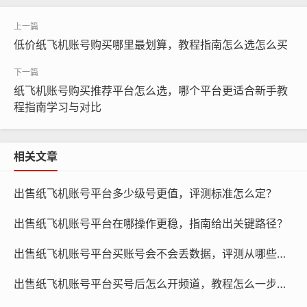
低价纸飞机账号购买哪里最划算，教程指南怎么选怎么买
纸飞机账号购买推荐平台怎么选，哪个平台更适合新手教
程指南学习与对比
相关文章
出售纸飞机账号平台多少级号更值，评测标准怎么定？
纸飞机账号购买, 在线购买tg账号, 电报聊天账号购买,wdd
出售纸飞机账号平台在哪操作更稳，指南给出关键路径？
16888.com
出售纸飞机账号平台买账号会不会丢数据，评测从哪些维度？
验证信息：输入收到的验证码，点击下一步，进入密码重
出售纸飞机账号平台买号后怎么开频道，教程怎么一步步来？
置页面。