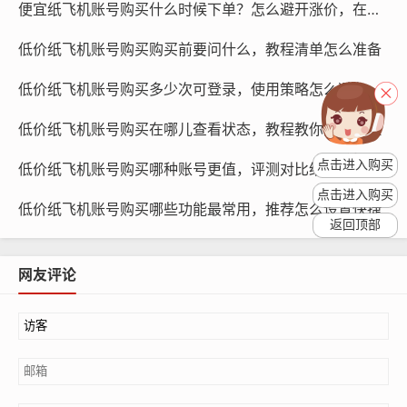
便宜纸飞机账号购买什么时候下单？怎么避开涨价，在哪里观察
低价纸飞机账号购买购买前要问什么，教程清单怎么准备
低价纸飞机账号购买多少次可登录，使用策略怎么避免封号
低价纸飞机账号购买在哪儿查看状态，教程教你怎么监控
点击进入购买
低价纸飞机账号购买哪种账号更值，评测对比给你答案
纸飞机账号购买, 在线购买tg账号, 电报聊天账号购买,wdd
点击进入购买
16888.com
低价纸飞机账号购买哪些功能最常用，推荐怎么设置快捷
返回顶部
了解纸飞机账号的价格,在购买账号时，我们需要关注账号
的价格，账号的价格越低，账号的质量就越差，我们需要
网友评论
在购买账号时，根据自己的需求和预算，选择合适的账号
价格。
我们需要了解纸飞机账号的使用方法,纸飞机账号的使用方
法主要包括账号的登录、账号的设置、账号的推广等，在