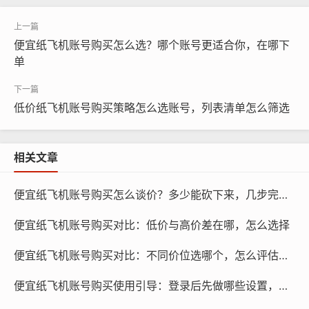
在当今这个信息爆炸的时代,纸飞机账号已经成为许多网络
营销和广告投放的必备工具，购买一个便宜纸飞机账号并
便宜纸飞机账号购买怎么选？哪个账号更适合你，在哪下
不是一件容易的事情，因为它涉及到很多复杂的操作和技
单
巧，为了帮助大家快速上手，本文将为大家介绍购买便宜
纸飞机账号的学习路线。
低价纸飞机账号购买策略怎么选账号，列表清单怎么筛选
我们需要了解纸飞机账号的购买渠道,市面上有各种纸飞机
账号销售平台，如淘宝、京东等，在这些平台上，我们可
相关文章
以找到各种类型的纸飞机账号，包括个人账号、企业账号
等，购买账号时，我们需要根据自己的需求和预算来选择
便宜纸飞机账号购买怎么谈价？多少能砍下来，几步完成沟通
合适的账号类型。
便宜纸飞机账号购买对比：低价与高价差在哪，怎么选择
便宜纸飞机账号购买对比：不同价位选哪个，怎么评估差异
便宜纸飞机账号购买使用引导：登录后先做哪些设置，如何优化体验