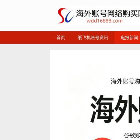
首页
纸飞机账号资讯
电报新闻