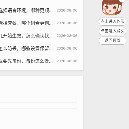
环境，哪种更顺畅与使用引导指南
2026-08-06
点击进入购买
哪个组合更划算与多少天有效指南
2026-08-06
点击进入购买
，怎么确认状态与为何要检查教程
2026-08-06
返回顶部
，哪些设置保留与为什么要做方法
2026-08-06
，备份怎么做与什么时候做更好方法
2026-08-06
om
B服务商的纸飞机账号价格相对较低，