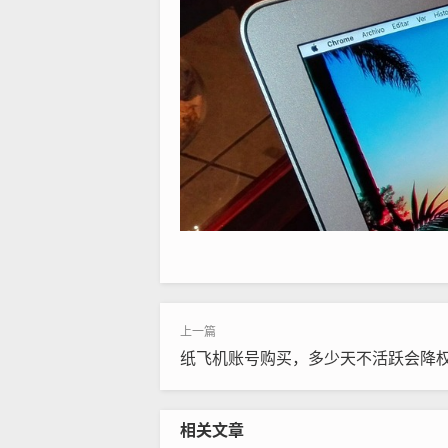
纸飞机账号购买，多少天不活跃会降
相关文章