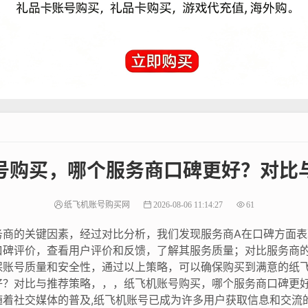
号购买，哪个服务商口碑更好？对比
纸飞机账号购买网
2026-08-06 11:14:27
61
务商的关键因素，经过对比分析，我们发现服务商A在口碑方面
口碑评价，查看用户评价和反馈，了解其服务质量；对比服务商
保账号质量和安全性，通过以上策略，可以确保购买到满意的纸
好？对比与推荐策略，，，纸飞机账号购买，哪个服务商口碑更好
随着社交媒体的普及,纸飞机账号已成为许多用户获取信息和交流