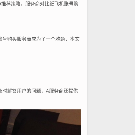
与推荐策略，服务商对比纸飞机账号购
账号购买服务商成为了一个难题，本文
可随时解答用户的问题，A服务商还提供