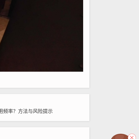
用频率？方法与风险提示