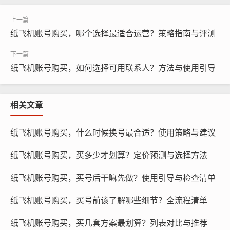
纸飞机账号购买，哪个选择最适合运营？策略指南与评测
纸飞机账号购买，如何选择可用联系人？方法与使用引导
纸飞机账号购买, 在线购买tg账号, 电报聊天账号购买,wdd
相关文章
16888.com
纸飞机账号购买，什么时候换号最合适？使用策略与建议
常见地区号及其特点
纸飞机账号购买，买多少才划算？定价预测与选择方法
美国地区号：美国地区号可以让你在社交媒体上更好地了
解美国文化，提高账号的英文水平，美国地区号还可以让
纸飞机账号购买，买号后干嘛先做？使用引导与检查清单
你在广告投放和搜索推荐中更加精准。
纸飞机账号购买，买号前该了解哪些细节？全流程清单
中国地区号：中国地区号可以让你在社交媒体上更好地融
纸飞机账号购买，买几套方案最划算？列表对比与推荐
入中国文化，提高账号的中文水平，中国地区号还可以让