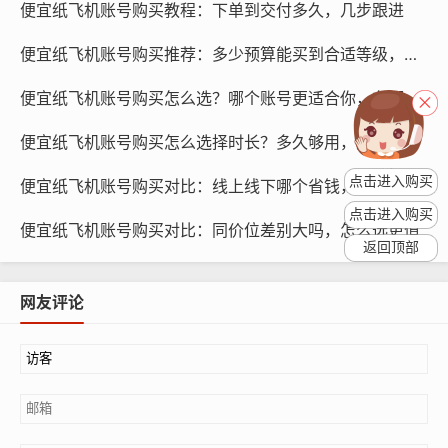
便宜纸飞机账号购买教程：下单到交付多久，几步跟进
纸飞机账号购买, 在线购买tg账号, 电报聊天账号购买,wdd
便宜纸飞机账号购买推荐：多少预算能买到合适等级，怎么判断
16888.com
便宜纸飞机账号购买怎么选？哪个账号更适合你，在哪下单
为了降低购买便宜纸飞机账号的风险，我们需要采取一些
措施，我们应该选择信誉良好的纸飞机账号供应商，这些
便宜纸飞机账号购买怎么选择时长？多久够用，几种套餐怎么比
供应商通常会提供账号的安全性保障，并保证账号的合法
点击进入购买
便宜纸飞机账号购买对比：线上线下哪个省钱，怎么比价
性和安全性，我们应该选择购买正版账号，而不是黑市账
点击进入购买
号，购买正版账号可以确保账号的安全性,并且不会涉及到
便宜纸飞机账号购买对比：同价位差别大吗，怎么选更值
法律风险。
返回顶部
在购买便宜纸飞机账号后，我们需要注意如何使用，我们
网友评论
应该遵守纸飞机账号的使用规则，不要进行任何违反规定
的行为，我们应该定期更改账号密码，并确保账号的安全
设置，如双因素认证等，我们应该注意账号的登录地点，
避免在公共场合使用账号,以降低账号被攻击的风险。