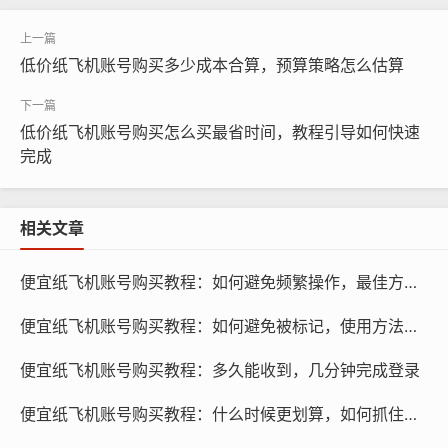
率的方法。
我们需要了解购买便宜纸飞机账号的风险，这些账号通常
低价纸飞机账号购买多少成本合算，预算策略怎么估算
来自黑市，其安全性无法得到保障，这些账号可能已经被
他人使用过，存在密码泄露、账号被封禁等风险，购买便
低价纸飞机账号购买怎么买最省时间，教程引导如何快速
宜纸飞机账号可能还会涉及到法律风险,因为这种行为可能
完成
涉嫌侵犯他人隐私。
相关文章
便宜纸飞机账号购买教程：如何避免频繁操作，最佳方法是什么
便宜纸飞机账号购买教程：如何避免被标记，使用方法有哪些
便宜纸飞机账号购买教程：多久能收到，几分钟完成登录
便宜纸飞机账号购买教程：什么时候更划算，如何抓住活动