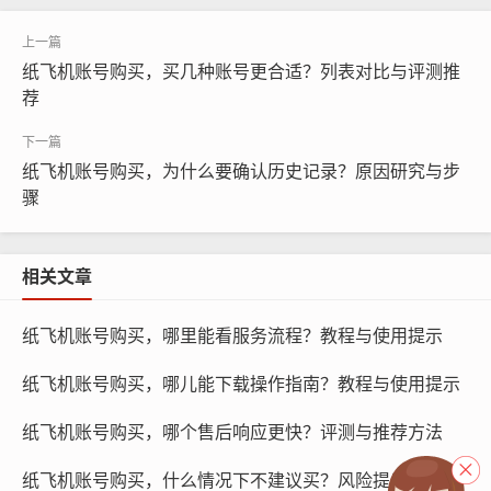
纸飞机账号购买，买几种账号更合适？列表对比与评测推
荐
纸飞机账号购买，为什么要确认历史记录？原因研究与步
骤
相关文章
纸飞机账号购买, 在线购买tg账号, 电报聊天账号购买,wdd
16888.com
纸飞机账号购买，哪里能看服务流程？教程与使用提示
VIP账号：VIP账号提供比普通账号更多的功能和特权，这
纸飞机账号购买，哪儿能下载操作指南？教程与使用提示
些特权可能包括更高的速度、更快的响应时间、更多的下
载和上传空间等，如果您需要更高的性能和更多的功能,VI
纸飞机账号购买，哪个售后响应更快？评测与推荐方法
P账号可能更适合您。
纸飞机账号购买，什么情况下不建议买？风险提示与替代