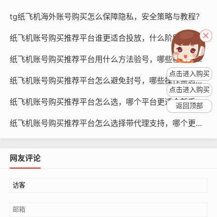
tg纸飞机海外账号购买怎么保障隐私，安全策略与教程？
纸飞机账号购买, 在线购买tg账号, 电报聊天账号购买,wdd
纸飞机账号购买推荐平台谁更适合投放，什么阶段选哪类账号与策略方法
16888.com
纸飞机账号购买推荐平台用什么方法验号，哪些检查点有效与如何快速测试学习
信用卡风险：信用卡容易被盗刷、欺诈等，存在一定的风
点击进入购买
纸飞机账号购买推荐平台怎么避免封号，哪些操作禁忌与为何要遵守规则教程
险。
点击进入购买
纸飞机账号购买推荐平台怎么选，哪个平台更适合新手教程指南学习与对比
返回顶部
支付宝付款
纸飞机账号购买推荐平台怎么选择带代理支持，哪个更稳与如何使用提示评测
支付宝是一种非常流行的支付方式,它具有以下优点：
操作简单：支付宝支付只需在购物网站输入支付宝账号和
网友评论
密码即可完成支付。
支付额度高：支付宝通常具有较大的支付额度，可以满足
一次性购买大量纸飞机账号的需求。