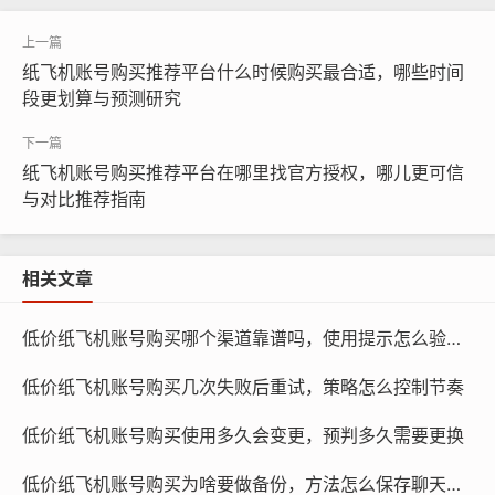
安全性高：信用卡支付通常需要输入密码或进行手机验
证，可以有效地防止信用卡信息泄露。
纸飞机账号购买推荐平台什么时候购买最合适，哪些时间
段更划算与预测研究
信用卡付款也存在一些缺点：
纸飞机账号购买推荐平台在哪里找官方授权，哪儿更可信
费用较高：信用卡支付通常需要支付一定的手续费，尤其
与对比推荐指南
是在购买大额商品时，费用可能会相对较高。
相关文章
低价纸飞机账号购买哪个渠道靠谱吗，使用提示怎么验证真伪
低价纸飞机账号购买几次失败后重试，策略怎么控制节奏
低价纸飞机账号购买使用多久会变更，预判多久需要更换
低价纸飞机账号购买为啥要做备份，方法怎么保存聊天数据