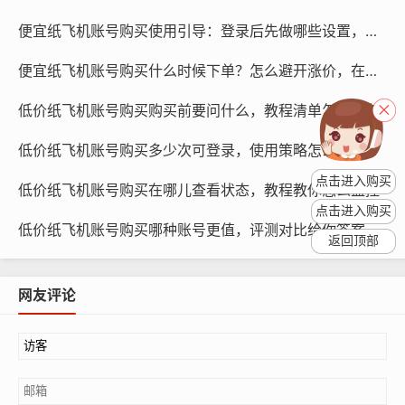
过对比同类账号的价格，了解市场平均价格，关注纸飞机
便宜纸飞机账号购买使用引导：登录后先做哪些设置，如何优化体验
账号购买平台的价格波动，以了解市场趋势。
便宜纸飞机账号购买什么时候下单？怎么避开涨价，在哪里观察
账号质量
低价纸飞机账号购买购买前要问什么，教程清单怎么准备
账号质量也是判断价格合理性的关键因素,我们可以通过账
号的发布内容、互动情况、粉丝活跃度等方面，了解账号
低价纸飞机账号购买多少次可登录，使用策略怎么避免封号
的真实质量，优质账号的价格通常较高，而低质量账号的
点击进入购买
低价纸飞机账号购买在哪儿查看状态，教程教你怎么监控
价格则相对较低。
点击进入购买
低价纸飞机账号购买哪种账号更值，评测对比给你答案
返回顶部
网友评论