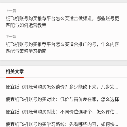
纸飞机账号购买推荐平台怎么买适合做频道，哪些账号更
匹配与如何运营教程
纸飞机账号购买推荐平台怎么买适合推广的号，什么内容
匹配与策略学习指南
相关文章
便宜纸飞机账号购买怎么谈价？多少能砍下来，几步完成沟通
纸飞机账号购买, 在线购买tg账号, 电报聊天账号购买,wdd
16888.com
便宜纸飞机账号购买对比：低价与高价差在哪，怎么选择
市场行情
便宜纸飞机账号购买对比：不同价位选哪个，怎么评估差异
了解市场行情也是判断价格合理性的重要方法,我们可以通
便宜纸飞机账号购买学习路线：先看哪些内容，如何快速上手