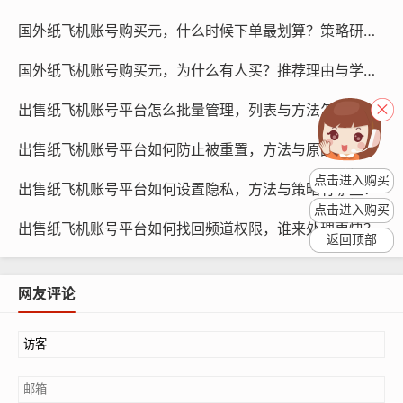
属平台的相关规定。
国外纸飞机账号购买元，什么时候下单最划算？策略研究与预测！
如果账号所属平台允许换号,那么你可以放心购买，购买账
国外纸飞机账号购买元，为什么有人买？推荐理由与学习方法！
号后，你可以根据平台提供的换号流程进行操作，需要注
意的是，换号操作通常需要消耗一定的积分或金币，因此
出售纸飞机账号平台怎么批量管理，列表与方法怎么用？
请确保你有足够的积分或金币。
出售纸飞机账号平台如何防止被重置，方法与原因为何？
点击进入购买
出售纸飞机账号平台如何设置隐私，方法与策略有哪些？
点击进入购买
出售纸飞机账号平台如何找回频道权限，谁来处理更快？
返回顶部
网友评论