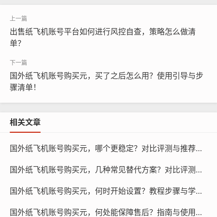
出售纸飞机账号平台如何进行风控自查，策略怎么做清
单？
国外纸飞机账号购买元，买了之后怎么用？使用引导与步
骤清单！
相关文章
纸飞机账号购买, 在线购买tg账号, 电报聊天账号购买,wdd
国外纸飞机账号购买元，哪个更稳定？对比评测与推荐指南！
16888.com
国外纸飞机账号购买元，几种常见替代方案？对比评测与推荐！
关于账号能否换号的问题,这主要取决于账号所属平台的规
国外纸飞机账号购买元，何时开始设置？教程步骤与学习方法！
定，有些平台允许用户在购买账号后进行账号的更换，而
有些平台则不允许，在购买账号之前，最好先了解账号所
国外纸飞机账号购买元，何处能保障售后？指南与使用引导！