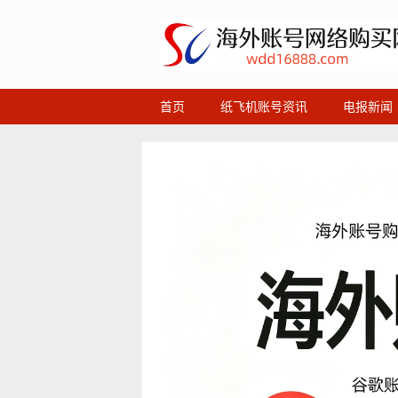
首页
纸飞机账号资讯
电报新闻