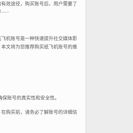
的有效途径，购买账号后，用户需要了
……
纸飞机账号是一种快速提升社交媒体影
，本文将为您推荐购买纸飞机账号的推
确保账号的真实性和安全性。
，在购买前，请务必了解账号的详细信