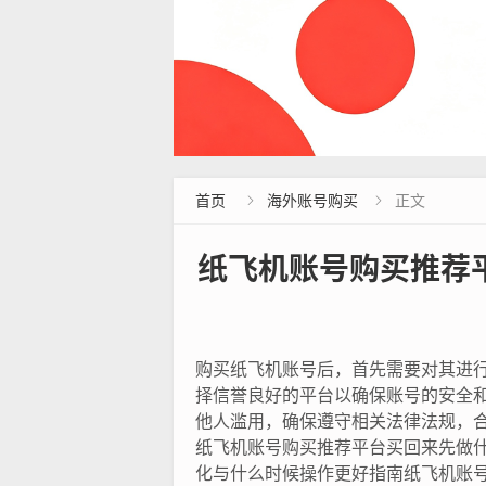
首页
海外账号购买
正文


纸飞机账号购买推荐
购买纸飞机账号后，首先需要对其进
择信誉良好的平台以确保账号的安全
他人滥用，确保遵守相关法律法规，
纸飞机账号购买推荐平台买回来先做
化与什么时候操作更好指南纸飞机账