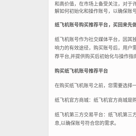
和高价值，在市场上备受关注，对于
解如何初始化和操作账号，以确保账
纸飞机账号购买推荐平台，买回来先
纸飞机账号作为社交媒体平台，因其
响力的有效途径，购买账号后，用户
荐平台,并提供购买后初始化与操作指
购买纸飞机账号推荐平台
在购买纸飞机账号之前，您需要选择一
纸飞机官方商城：纸飞机官方商城是
纸飞机第三方交易平台：纸飞机第三
息,以确保账号符合您的需求。