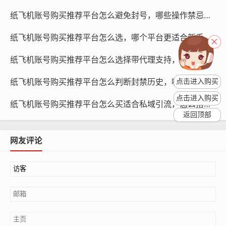
购买单账号是最简单直接的购买方式，适合那些只需要一
纸飞机账号购买推荐平台怎么避免封号，哪些操作禁忌与为何要遵守规则教程
个纸飞机账号的用户，购买单账号的价格相对较低，通常
纸飞机账号购买推荐平台怎么选，哪个平台更适合新手教程指南学习与对比
在几十元到几百元不等，如果您只需要一个账号,购买单账
号是最划算的选择。
纸飞机账号购买推荐平台怎么选择带代理支持，哪个更稳与如何使用提示评测
购买多账号套餐
纸飞机账号购买推荐平台怎么判断封禁历史，哪些迹象要查与如何验证方法
点击进入购买
点击进入购买
纸飞机账号购买推荐平台怎么买适合私域引流，怎么搭配内容与策略指南学习
返回顶部
网友评论